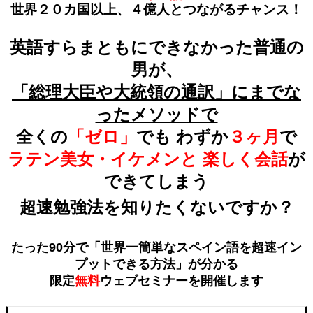
世界２０カ国以上、４億人とつながるチャンス！
英語すらまともにできなかった普通の
男が、
「総理大臣や大統領の通訳」にまでな
ったメソッドで
全くの
「ゼロ」
でも
わずか
３ヶ月
で
ラテン美女・イケメンと
楽しく会話
が
できてしまう
超速勉強法を知りたくないですか？
たった90分で「世界一簡単なスペイン語を超速イン
プットできる方法」が分かる
限定
無料
ウェブセミナーを開催します