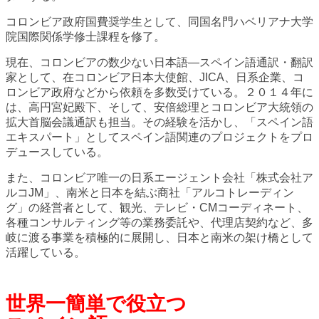
コロンビア政府国費奨学生として、同国名門ハベリアナ大学
院国際関係学修士課程を修了。
現在、コロンビアの数少ない日本語—スペイン語通訳・翻訳
家として、在コロンビア日本大使館、JICA、日系企業、コ
ロンビア政府などから依頼を多数受けている。２０１４年に
は、高円宮妃殿下、そして、安倍総理とコロンビア大統領の
拡大首脳会議通訳も担当。その経験を活かし、「スペイン語
エキスパート」としてスペイン語関連のプロジェクトをプロ
デュースしている。
また、コロンビア唯一の日系エージェント会社「株式会社ア
ルコJM」、南米と日本を結ぶ商社「アルコトレーディン
グ」の経営者として、観光、テレビ・CMコーディネート、
各種コンサルティング等の業務委託や、代理店契約など、多
岐に渡る事業を積極的に展開し、日本と南米の架け橋として
活躍している。
世界一簡単で役立つ