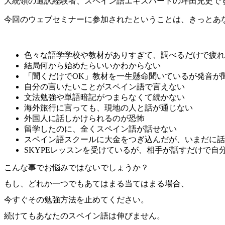
大統領の通訳経験者、スペイン語エキスパートの坪田充史で
今回のウェブセミナーに参加されたということは、きっとあ
色々な語学学校や教材がありすぎて、調べるだけで疲れ
結局何から始めたらいいかわからない
「聞くだけでOK」教材を一生懸命聞いているが発音が
自分の言いたいことがスペイン語で言えない
文法勉強や単語暗記がつまらなくて続かない
海外旅行に言っても、現地の人と話が通じない
外国人に話しかけられるのが恐怖
留学したのに、全くスペイン語が話せない
スペイン語スクールに大金をつぎ込んだが、いまだに話
SKYPEレッスンを受けているが、相手が話すだけで自
こんな事でお悩みではないでしょうか？
もし、どれか一つでもあてはまる当てはまる場合、
今すぐその勉強方法を止めてください。
続けてもあなたのスペイン語は伸びません。