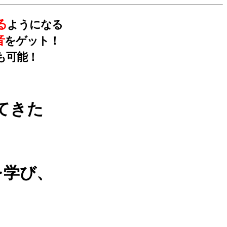
る
ようになる
音
をゲット！
も可能！
てきた
を学び、