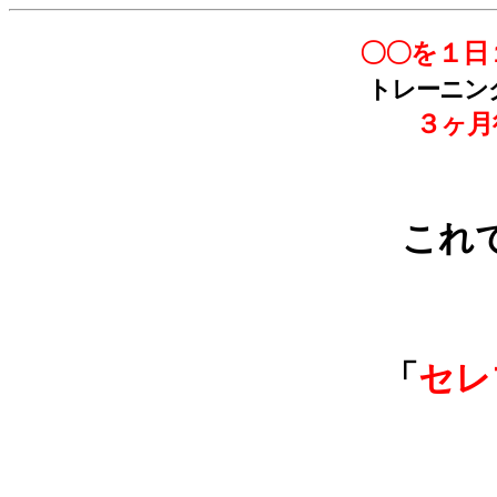
〇〇を１日
トレーニン
３ヶ月
これ
「
セレ