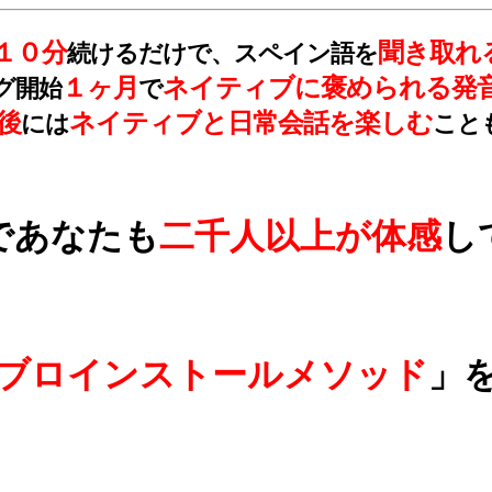
１０分
聞き取れ
続けるだけで、スペイン語を
１ヶ月
ネイティブに褒められる発
グ開始
で
後
ネイティブと日常会話を楽しむ
には
こと
であなたも
二千人以上が体感
し
ブロインストールメソッド
」