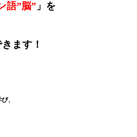
ン語”脳”
」を
できます！
学び、