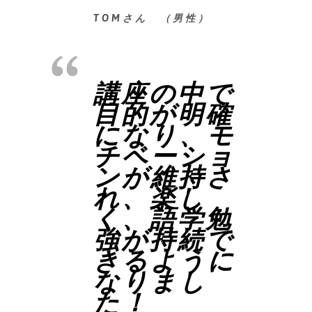
TOMさん （男性）
講座の中で
目的が明確
になり、モ
チベーショ
ンが維持さ
れ、楽し
く、語学勉
強が持続で
きるように
なりまし
た！