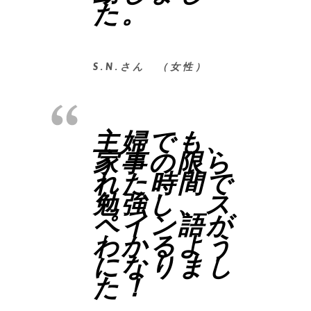
た。
S.N.さん （女性）
主婦でも、
家事の限ら
れた時間で
勉強し、ス
ペイン語が
わかるよう
になりまし
た！