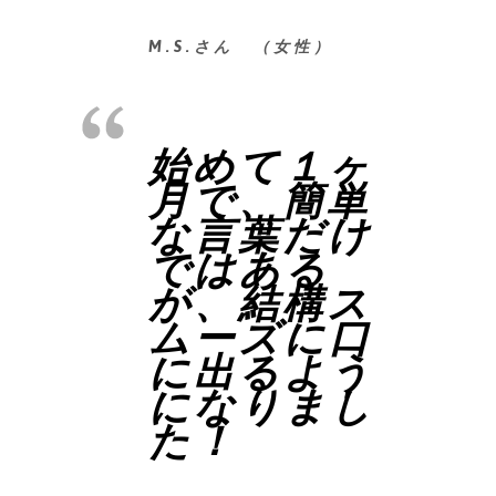
M.S.さん （女性）
始めて１ヶ
月で、簡単
な言葉だけ
ではある
が、結構ス
ムーズに口
に出るよう
になりまし
た！