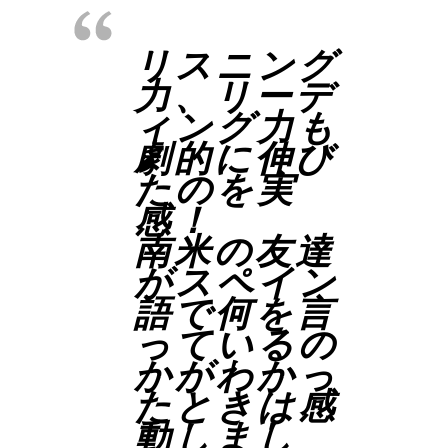
リスニング
力、リーデ
ィング力も
劇的に伸び
たのを実
感！
南米の友達
がスペイン
語で何を言
っているの
かがわかっ
たときは感
動しまし