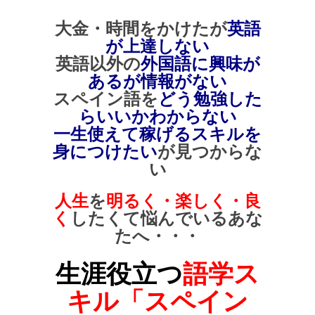
大金・時間をかけたが
英語
が上達しない
英語以外の
外国語に興味が
あるが情報がない
スペイン語を
どう勉強した
らいいかわからない
一生使えて稼げるスキルを
身につけたい
が見つからな
い
人生
を
明るく・楽しく・良
く
したくて悩んでいるあな
たへ・・・
生涯役立つ
語学ス
キル「スペイン